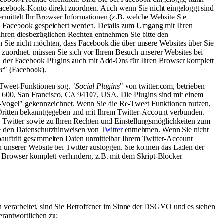
acebook-Konto direkt zuordnen. Auch wenn Sie nicht eingeloggt sind
rmittelt Ihr Browser Informationen (z.B. welche Website Sie
on Facebook gespeichert werden. Details zum Umgang mit Ihren
hren diesbezüglichen Rechten entnehmen Sie bitte den
 Sie nicht möchten, dass Facebook die über unsere Websites über Sie
uordnet, müssen Sie sich vor Ihrem Besuch unserer Websites bei
 der Facebook Plugins auch mit Add-Ons für Ihren Browser komplett
er
" (Facebook).
-Tweet-Funktionen sog. "
Social Plugins
" von twitter.com, betrieben
te 600, San Francisco, CA 94107, USA. Die Plugins sind mit einem
r-Vogel" gekennzeichnet. Wenn Sie die Re-Tweet Funktionen nutzen,
Dritten bekanntgegeben und mit Ihrem Twitter-Account verbunden.
 Twitter sowie zu Ihren Rechten und Einstellungsmöglichkeiten zum
ie den Datenschutzhinweisen von
Twitter
entnehmen. Wenn Sie nicht
bauftritt gesammelten Daten unmittelbar Ihrem Twitter-Account
 unserer Website bei Twitter ausloggen. Sie können das Laden der
 Browser komplett verhindern, z.B. mit dem Skript-Blocker
verarbeitet, sind Sie Betroffener im Sinne der DSGVO und es stehen
erantwortlichen zu: